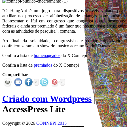
“O HangAut é um jogo para dispositivos móveis voltado para
auxiliar no processo de alfabetização de crianças com autismo.
Representar o Ifal em congresso que congrega outros institutos
federais e ainda ser premiado é um fator que nos motiva a prosseguir
com as atividades de pesquisa”, comenta.
Ao final da solenidade, congressistas e equipe organizadora
confraternizaram em show do músico acreano André Dantas.
Confira a lista de
homenageados
do X Connepi
Confira a lista de
premiados
do X Connepi
Compartilhar
0
0
Criado com Wordpress
|
AccessPress Lite
Copyright © 2026
CONNEPI 2015