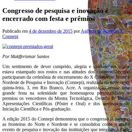
Congresso de pesquisa e inovação é
encerrado com festa e prêmios
Publicado em
4 de dezembro de 2015
por
Agência de Notícias X
Connepi
Por Makfferismar Santos
Um sentimento de dever cumprido, alegria e saudade era o que
estava estampado nos rostos e nas atitudes dos congressistas que
participaram da cerimônia de encerramento do X Congresso Norte e
Nordeste de Pesquisa e Inovação (Connepi), realizada na tarde desta
quinta-feira, 3, em Rio Branco, Acre. A organização armou uma
grande festa na solenidade que homenageou personalidades e
premiou os vencedores da Mostra Tecnológica, Desafio de Ideias,
Apresentações Científicas (Pôster e Oral) e dos seminários de
Iniciação Científica e Pós-graduação.
A edição 2015 do Connepi demonstrou que o congresso já superou
as fronteiras do Norte e Nordeste e se consolidou como o maior
evento de pesquisa e inovação das instituições que integram a Rede