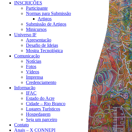
INSCRIÇÕES
Participante
Normas para Submissão
Artigos
Submissão de Artigos
Minicursos
Universo IF
Apresentação
Desafio de Ideias
Mostra Tecnológica
Comunicação
Notícias
Fotos
Vídeos
Imprensa
Credenciamento
Informação
IFAC
Estado do Acre
Cidade – Rio Branco
Lugares Turísticos
Hospedagem
Seja um parceiro
Contato
Anais – X CONNEPI