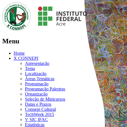
Menu
Home
X CONNEPI
Apresentação
Tema
Localização
Áreas Temáticas
Programação
Programação Palestras
Organização
Seleção de Minicursos
Datas e Prazos
Connepi Cultural
TechWeek 2015
V SIC IFAC
Estatísticas