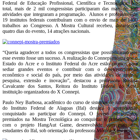
Federal de Educação Profissional, Científica e Tecnológica. No
total, mais de 2 mil congressistas participaram das mais de 100
atividades que integraram a programação. Alunos e professores de
19 institutos federais contribuíram com o envio de mais de 1400
trabalhos ao Congresso. A Mostra Cultural recebeu, durante os
quatro dias do evento, 14 atrações nacionais.
“Queria agradecer a todos os congressistas que possibilitaram que
esse evento fosse um sucesso. A realização do Connepi mostra que o
Estado do Acre e o Instituto Federal do Acre estão prontos para
sediar grandes eventos e contribuir com o desenvolvimento
econômico e social do país, por meio das atividades de ensino,
pesquisa, extensão e inovação”, destacou a professora Rosana
Cavalcante dos Santos, Reitora do Instituto Federal do Acre,
instituição organizadora do X Connepi.
Paulo Ney Barbosa, acadêmico do curso de sistemas de informação
do Instituto Federal de Alagoas (Ifal) destaca o aprendizado
conquistado ao participar do Connepi. O jovem foi um dos
premiados na Mostra Tecnológica ao conquistar o primeiro lugar
com o projeto HangAut Game, desenvolvido com mais três
estudantes do Ifal, sob orientação da professora Mônica Ximenes.