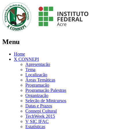
Menu
Home
X CONNEPI
Apresentação
Tema
Localização
Áreas Temáticas
Programação
Programação Palestras
Organização
Seleção de Minicursos
Datas e Prazos
Connepi Cultural
TechWeek 2015
V SIC IFAC
Estatísticas