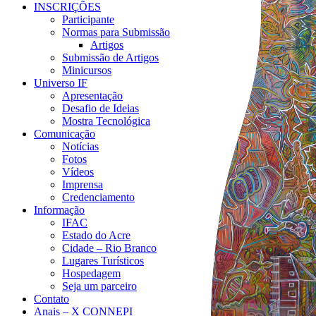
INSCRIÇÕES
Participante
Normas para Submissão
Artigos
Submissão de Artigos
Minicursos
Universo IF
Apresentação
Desafio de Ideias
Mostra Tecnológica
Comunicação
Notícias
Fotos
Vídeos
Imprensa
Credenciamento
Informação
IFAC
Estado do Acre
Cidade – Rio Branco
Lugares Turísticos
Hospedagem
Seja um parceiro
Contato
Anais – X CONNEPI