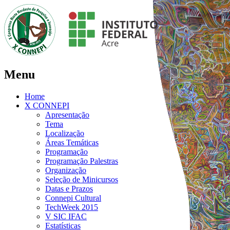
Menu
Home
X CONNEPI
Apresentação
Tema
Localização
Áreas Temáticas
Programação
Programação Palestras
Organização
Seleção de Minicursos
Datas e Prazos
Connepi Cultural
TechWeek 2015
V SIC IFAC
Estatísticas