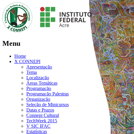
Menu
Home
X CONNEPI
Apresentação
Tema
Localização
Áreas Temáticas
Programação
Programação Palestras
Organização
Seleção de Minicursos
Datas e Prazos
Connepi Cultural
TechWeek 2015
V SIC IFAC
Estatísticas