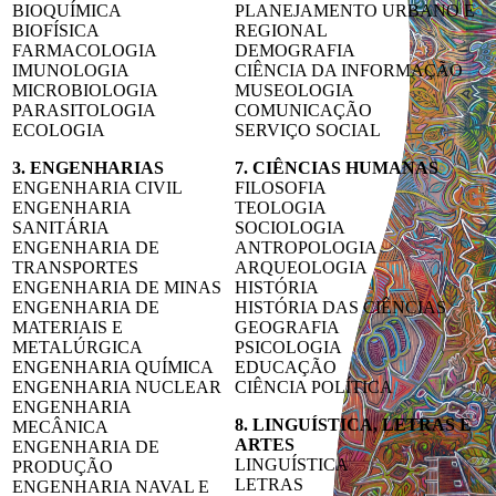
BIOQUÍMICA
PLANEJAMENTO URBANO E
BIOFÍSICA
REGIONAL
FARMACOLOGIA
DEMOGRAFIA
IMUNOLOGIA
CIÊNCIA DA INFORMAÇÃO
MICROBIOLOGIA
MUSEOLOGIA
PARASITOLOGIA
COMUNICAÇÃO
ECOLOGIA
SERVIÇO SOCIAL
3. ENGENHARIAS
7. CIÊNCIAS HUMANAS
ENGENHARIA CIVIL
FILOSOFIA
ENGENHARIA
TEOLOGIA
SANITÁRIA
SOCIOLOGIA
ENGENHARIA DE
ANTROPOLOGIA
TRANSPORTES
ARQUEOLOGIA
ENGENHARIA DE MINAS
HISTÓRIA
ENGENHARIA DE
HISTÓRIA DAS CIÊNCIAS
MATERIAIS E
GEOGRAFIA
METALÚRGICA
PSICOLOGIA
ENGENHARIA QUÍMICA
EDUCAÇÃO
ENGENHARIA NUCLEAR
CIÊNCIA POLÍTICA
ENGENHARIA
8. LINGUÍSTICA, LETRAS E
MECÂNICA
ARTES
ENGENHARIA DE
LINGUÍSTICA
PRODUÇÃO
LETRAS
ENGENHARIA NAVAL E