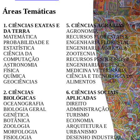
Áreas Temáticas
1. CIÊNCIAS EXATAS E
5. CIÊNCIAS AGRÁRIAS
DA TERRA
AGRONOMIA
MATEMÁTICA
RECURSOS FLORESTAIS E
PROBABILIDADE E
ENGENHARIA FLORESTAL
ESTATÍSTICA
ENGENHARIA AGRÍCOLA
CIÊNCIA DA
ZOOTECNIA
COMPUTAÇÃO
RECURSOS PESQUEIROS E
ASTRONOMIA
ENGENHARIA DE PESCA
FÍSICA
MEDICINA VETERINÁRIA
QUÍMICA
CIÊNCIA E TECNOLOGIA DE
GEOCIÊNCIAS
ALIMENTOS
2. CIÊNCIAS
6. CIÊNCIAS SOCIAIS
BIOLÓGICAS
APLICADAS
OCEANOGRAFIA
DIREITO
BIOLOGIA GERAL
ADMINISTRAÇÃO
GENÉTICA
TURISMO
BOTÂNICA
ECONOMIA
ZOOLOGIA
ARQUITETURA E
MORFOLOGIA
URBANISMO
FISIOLOGIA
DESENHO INDUSTRIAL