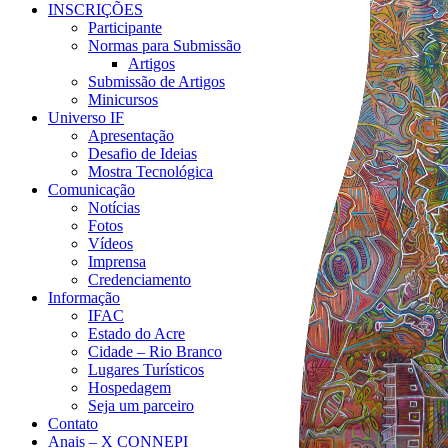
INSCRIÇÕES
Participante
Normas para Submissão
Artigos
Submissão de Artigos
Minicursos
Universo IF
Apresentação
Desafio de Ideias
Mostra Tecnológica
Comunicação
Notícias
Fotos
Vídeos
Imprensa
Credenciamento
Informação
IFAC
Estado do Acre
Cidade – Rio Branco
Lugares Turísticos
Hospedagem
Seja um parceiro
Contato
Anais – X CONNEPI