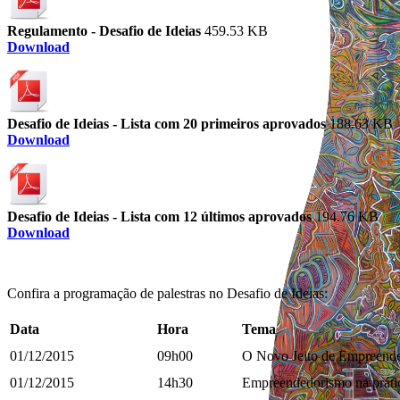
Regulamento - Desafio de Ideias
459.53 KB
Download
Desafio de Ideias - Lista com 20 primeiros aprovados
188.63 KB
Download
Desafio de Ideias - Lista com 12 últimos aprovados
194.76 KB
Download
Confira a programação de palestras no Desafio de Ideias:
Data
Hora
Tema
01/12/2015
09h00
O Novo Jeito de Empreend
01/12/2015
14h30
Empreendedorismo na práti