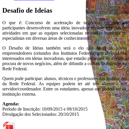
Desafio de Ideias
O que é: Concurso de aceleração de negócios, em que os
participantes desenvolvem uma ideia inovadora durante três dias de
atividades em que as equipes selecionadas receberão mentoria de
especialistas em diversas áreas de conhecimento.
O Desafio de Ideias também será o elo que ligará os novos
empreendedores (oriundos dos Institutos Federais) aos investidores
interessados em ideias inovadoras, que estarão presentes no evento à
procura de novos negócios, além de difundir a cultura de Startups na
Rede Federal.
Quem pode participar: alunos, técnicos e professores das Instituições
da Rede Federal. As equipes podem ter até três alunos e um
servidor/coordenador. Entre os estudantes, apenas um poderá ser de
instituição externa.
Agenda:
Período de Inscrição: 10/09/2015 e 09/10/2015
Divulgação dos Selecionados: 20/10/2015