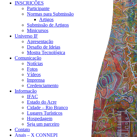
INSCRIÇÕES
Participante
Normas para Submissão
Artigos
Submissão de Artigos
Minicursos
Universo IF
Apresentação
Desafio de Ideias
Mostra Tecnológica
Comunicação
Notícias
Fotos
Vídeos
Imprensa
Credenciamento
Informação
IFAC
Estado do Acre
Cidade – Rio Branco
Lugares Turísticos
Hospedagem
Seja um parceiro
Contato
Anais – X CONNEPI