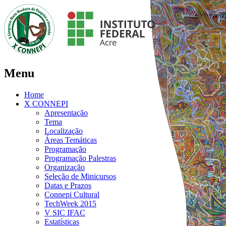
Menu
Home
X CONNEPI
Apresentação
Tema
Localização
Áreas Temáticas
Programação
Programação Palestras
Organização
Seleção de Minicursos
Datas e Prazos
Connepi Cultural
TechWeek 2015
V SIC IFAC
Estatísticas