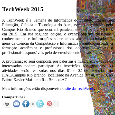
TechWeek 2015
A TechWeek é a Semana de Informática do Instituto Federal de
Educação, Ciência e Tecnologia do Acre, evento organizado pelo
Campus Rio Branco que ocorrerá paralelamente ao X CONNEPI,
em 2015. Em sua segunda edição, o evento objetiva disseminar
conhecimentos e informações sobre temas atuais relacionados às
áreas da Ciência da Computação e Informática visando consolidar a
formação acadêmica e profissional dos docentes, discentes e
profissionais responsáveis pelo desenvolvimento de tais áreas.
A programação será composta por palestras e minicursos e todos os
interessados podem participar. As inscrições são gratuitas. As
atividades serão realizadas nos dias 01 e 02 de dezembro no
IFAC/Campus Rio Branco, localizado na Avenida Brasil, nº 920, no
Bairro Xavier Maia, em Rio Branco-AC.
Mais informações estão disponíveis no
site da TechWeek
.
Compartilhar
0
0