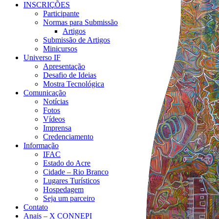
INSCRIÇÕES
Participante
Normas para Submissão
Artigos
Submissão de Artigos
Minicursos
Universo IF
Apresentação
Desafio de Ideias
Mostra Tecnológica
Comunicação
Notícias
Fotos
Vídeos
Imprensa
Credenciamento
Informação
IFAC
Estado do Acre
Cidade – Rio Branco
Lugares Turísticos
Hospedagem
Seja um parceiro
Contato
Anais – X CONNEPI