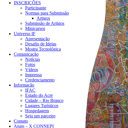
INSCRIÇÕES
Participante
Normas para Submissão
Artigos
Submissão de Artigos
Minicursos
Universo IF
Apresentação
Desafio de Ideias
Mostra Tecnológica
Comunicação
Notícias
Fotos
Vídeos
Imprensa
Credenciamento
Informação
IFAC
Estado do Acre
Cidade – Rio Branco
Lugares Turísticos
Hospedagem
Seja um parceiro
Contato
Anais – X CONNEPI