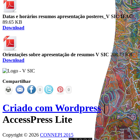
Datas e horários resumos apresentação posteres_V SIC IFAC
89.65 KB
Download
Orientações sobre apresentação de resumos V SIC
208.73 KB
Download
Compartilhar
0
0
Criado com Wordpress
|
AccessPress Lite
Copyright © 2026
CONNEPI 2015