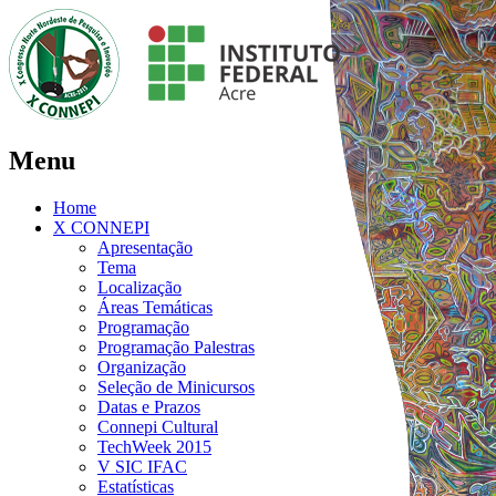
Menu
Home
X CONNEPI
Apresentação
Tema
Localização
Áreas Temáticas
Programação
Programação Palestras
Organização
Seleção de Minicursos
Datas e Prazos
Connepi Cultural
TechWeek 2015
V SIC IFAC
Estatísticas