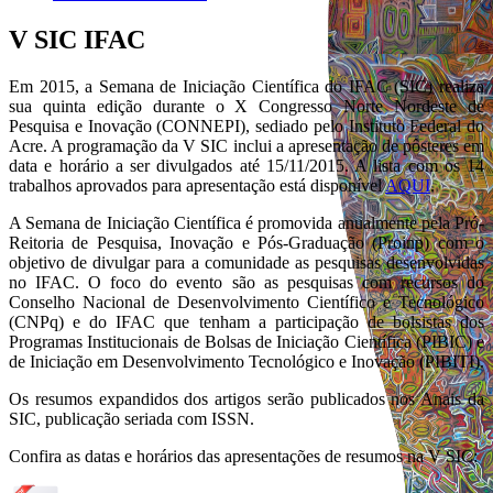
V SIC IFAC
Em 2015, a Semana de Iniciação Científica do IFAC (SIC) realiza
sua quinta edição durante o X Congresso Norte Nordeste de
Pesquisa e Inovação (CONNEPI), sediado pelo Instituto Federal do
Acre. A programação da V SIC inclui a apresentação de pôsteres em
data e horário a ser divulgados até 15/11/2015. A lista com os 14
trabalhos aprovados para apresentação está disponível
AQUI
.
A Semana de Iniciação Científica é promovida anualmente pela Pró-
Reitoria de Pesquisa, Inovação e Pós-Graduação (Proinp) com o
objetivo de divulgar para a comunidade as pesquisas desenvolvidas
no IFAC. O foco do evento são as pesquisas com recursos do
Conselho Nacional de Desenvolvimento Científico e Tecnológico
(CNPq) e do IFAC que tenham a participação de bolsistas dos
Programas Institucionais de Bolsas de Iniciação Científica (PIBIC) e
de Iniciação em Desenvolvimento Tecnológico e Inovação (PIBITI).
Os resumos expandidos dos artigos serão publicados nos Anais da
SIC, publicação seriada com ISSN.
Confira as datas e horários das apresentações de resumos na V SIC: