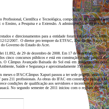
Profissional, Científica e Tecnológica, composta de 38 institutos no
o: o Ensino, a Pesquisa e a Extensão. A administração se dá por uma
studos e direcionamentos para a entidade foram traçados pelo então
 12/12/2007. O diretor pro tempore da ETFAC, José Carlos Nunes de
ão do Governo do Estado do Acre.
 a lei 11.892, de 29 de dezembro de 2008. Em 17 de dezembro de 2009,
os cinco concursos públicos e está em construção a sede própria do
as. O Câmpus Avançado Baixada do Sol está em prédio cedido pelo
 Ambiente, Saúde e Segurança e aproximadamente 350 alunos.
is meses o IFAC/Câmpus Xapuri passou a ter sede própria, através da
7 para 211 profissionais. As obras do IFAC em construção pelo IFAM
ce condições de qualificação aos servidores e incentivos a plano de
auacá. No segundo semestre de 2011 iniciou com o registro de 1063