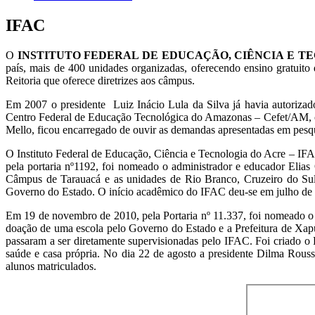
IFAC
O
INSTITUTO FEDERAL DE EDUCAÇÃO, CIÊNCIA E TE
país, mais de 400 unidades organizadas, oferecendo ensino gratuito
Reitoria que oferece diretrizes aos câmpus.
Em 2007 o presidente Luiz Inácio Lula da Silva já havia autorizad
Centro Federal de Educação Tecnológica do Amazonas – Cefet/AM, c
Mello, ficou encarregado de ouvir as demandas apresentadas em pesqu
O Instituto Federal de Educação, Ciência e Tecnologia do Acre – IFA
pela portaria nº1192, foi nomeado o administrador e educador Elia
Câmpus de Tarauacá e as unidades de Rio Branco, Cruzeiro do Su
Governo do Estado. O início acadêmico do IFAC deu-se em julho de 
Em 19 de novembro de 2010, pela Portaria nº 11.337, foi nomeado o 
doação de uma escola pelo Governo do Estado e a Prefeitura de Xap
passaram a ser diretamente supervisionadas pelo IFAC. Foi criado o
saúde e casa própria. No dia 22 de agosto a presidente Dilma Rou
alunos matriculados.