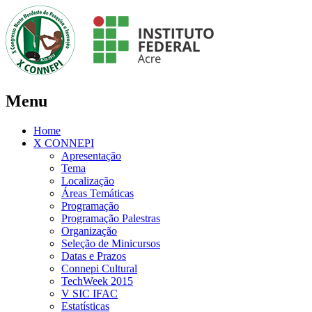
Menu
Home
X CONNEPI
Apresentação
Tema
Localização
Áreas Temáticas
Programação
Programação Palestras
Organização
Seleção de Minicursos
Datas e Prazos
Connepi Cultural
TechWeek 2015
V SIC IFAC
Estatísticas