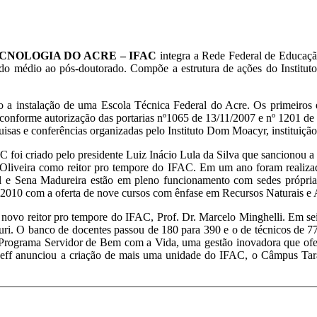
CNOLOGIA DO ACRE – IFAC
integra a Rede Federal de Educação 
 do médio ao pós-doutorado. Compõe a estrutura de ações do Institut
o a instalação de uma Escola Técnica Federal do Acre. Os primeiros e
onforme autorização das portarias nº1065 de 13/11/2007 e nº 1201 de
isas e conferências organizadas pelo Instituto Dom Moacyr, instituiç
C foi criado pelo presidente Luiz Inácio Lula da Silva que sancionou
s Oliveira como reitor pro tempore do IFAC. Em um ano foram realizad
l e Sena Madureira estão em pleno funcionamento com sedes própri
2010 com a oferta de nove cursos com ênfase em Recursos Naturais e
novo reitor pro tempore do IFAC, Prof. Dr. Marcelo Minghelli. Em se
uri. O banco de docentes passou de 180 para 390 e o de técnicos de 7
 Programa Servidor de Bem com a Vida, uma gestão inovadora que ofere
sseff anunciou a criação de mais uma unidade do IFAC, o Câmpus Tar