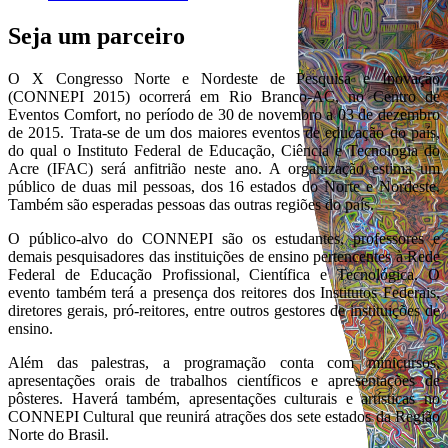
Seja um parceiro
O X Congresso Norte e Nordeste de Pesquisa e Inovação
(CONNEPI 2015) ocorrerá em Rio Branco-AC, no Centro de
Eventos Comfort, no período de 30 de novembro a 03 de dezembro
de 2015. Trata-se de um dos maiores eventos de educação do país,
do qual o Instituto Federal de Educação, Ciência e Tecnologia do
Acre (IFAC) será anfitrião neste ano. A organização estima um
público de duas mil pessoas, dos 16 estados do Norte e Nordeste.
Também são esperadas pessoas das outras regiões do país.
O público-alvo do CONNEPI são os estudantes, professores e
demais pesquisadores das instituições de ensino pertencentes à Rede
Federal de Educação Profissional, Científica e Tecnológica. O
evento também terá a presença dos reitores dos Institutos Federais,
diretores gerais, pró-reitores, entre outros gestores de instituições de
ensino.
Além das palestras, a programação conta com minicursos,
apresentações orais de trabalhos científicos e apresentações de
pôsteres. Haverá também, apresentações culturais e artísticas no
CONNEPI Cultural que reunirá atrações dos sete estados da Região
Norte do Brasil.