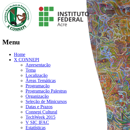
Menu
Home
X CONNEPI
Apresentação
Tema
Localização
Áreas Temáticas
Programação
Programação Palestras
Organização
Seleção de Minicursos
Datas e Prazos
Connepi Cultural
TechWeek 2015
V SIC IFAC
Estatísticas