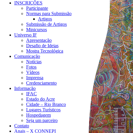
INSCRIÇÕES
Participante
Normas para Submissão
Artigos
Submissão de Artigos
Minicursos
Universo IF
Apresentação
Desafio de Ideias
Mostra Tecnológica
Comunicação
Notícias
Fotos
Vídeos
Imprensa
Credenciamento
Informação
IFAC
Estado do Acre
Cidade – Rio Branco
Lugares Turísticos
Hospedagem
Seja um parceiro
Contato
Anais – X CONNEPI