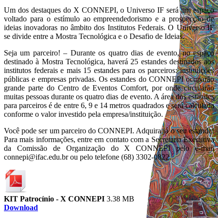
Um dos destaques do X CONNEPI, o Universo IF será um espaço
voltado para o estímulo ao empreendedorismo e a prospecção de
ideias inovadoras no âmbito dos Institutos Federais. O Universo IF
se divide entre a Mostra Tecnológica e o Desafio de Ideias.
Seja um parceiro! – Durante os quatro dias de evento, no espaço
destinado à Mostra Tecnológica, haverá 25 estandes destinados aos
institutos federais e mais 15 estandes para os parceiros: instituições
públicas e empresas privadas. Os estandes do CONNEPI ocuparão
grande parte do Centro de Eventos Comfort, por onde circularão
muitas pessoas durante os quatro dias de evento. A área dos estandes
para parceiros é de entre 6, 9 e 14 metros quadrados e será calculada
conforme o valor investido pela empresa/instituição.
Você pode ser um parceiro do CONNEPI. Adquira já o seu estande!
Para mais informações, entre em contato com a Secretaria Executiva
da Comissão de Organização do X CONNEPI pelo e-mail
connepi@ifac.edu.br ou pelo telefone (68) 3302-0822.
KIT Patrocínio - X CONNEPI
3.38 MB
Download