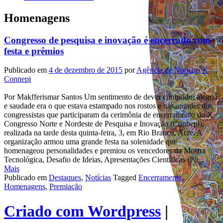
Homenagens
Congresso de pesquisa e inovação é encerrado com
festa e prêmios
Publicado em
4 de dezembro de 2015
por
Agência de Notícias X
Connepi
Por Makfferismar Santos Um sentimento de dever cumprido, alegria
e saudade era o que estava estampado nos rostos e nas atitudes dos
congressistas que participaram da cerimônia de encerramento do X
Congresso Norte e Nordeste de Pesquisa e Inovação (Connepi),
realizada na tarde desta quinta-feira, 3, em Rio Branco, Acre. A
organização armou uma grande festa na solenidade que
homenageou personalidades e premiou os vencedores da Mostra
Tecnológica, Desafio de Ideias, Apresentações Científicas (Pô...
Mais
Publicado em
Destaques
,
Notícias
Tagged
Encerramento
,
Homenagens
,
Premiação
Criado com Wordpress
|