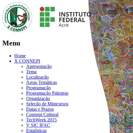
Menu
Home
X CONNEPI
Apresentação
Tema
Localização
Áreas Temáticas
Programação
Programação Palestras
Organização
Seleção de Minicursos
Datas e Prazos
Connepi Cultural
TechWeek 2015
V SIC IFAC
Estatísticas