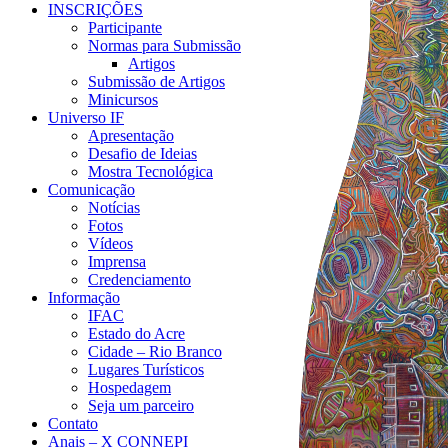
INSCRIÇÕES
Participante
Normas para Submissão
Artigos
Submissão de Artigos
Minicursos
Universo IF
Apresentação
Desafio de Ideias
Mostra Tecnológica
Comunicação
Notícias
Fotos
Vídeos
Imprensa
Credenciamento
Informação
IFAC
Estado do Acre
Cidade – Rio Branco
Lugares Turísticos
Hospedagem
Seja um parceiro
Contato
Anais – X CONNEPI