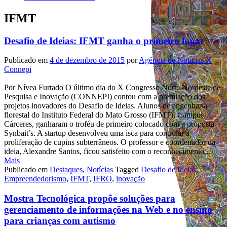
IFMT
Desafio de Ideias: IFMT ganha o primeiro lugar
Publicado em
4 de dezembro de 2015
por
Agência de Notícias X
Connepi
Por Nívea Furtado O último dia do X Congresso Norte Nordeste de
Pesquisa e Inovação (CONNEPI) contou com a premiação dos
projetos inovadores do Desafio de Ideias. Alunos de engenharia
florestal do Instituto Federal do Mato Grosso (IFMT), Campus
Cárceres, ganharam o troféu de primeiro colocado com a proposta
Synbait’s. A startup desenvolveu uma isca para controlar a
proliferação de cupins subterrâneos. O professor e coordenador da
ideia, Alexandre Santos, ficou satisfeito com o reconhecimento...
Mais
Publicado em
Destaques
,
Notícias
Tagged
Desafio de Ideias
,
Empreendedorismo
,
IFMT
,
IFRO
,
inovação
Mostra Tecnológica propõe soluções para
gerenciamento de informações na Web e no ensino
para crianças com autismo