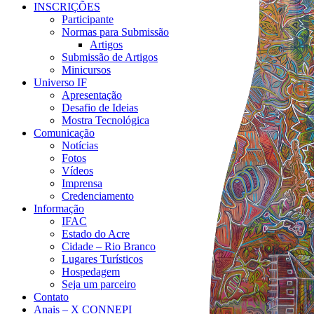
INSCRIÇÕES
Participante
Normas para Submissão
Artigos
Submissão de Artigos
Minicursos
Universo IF
Apresentação
Desafio de Ideias
Mostra Tecnológica
Comunicação
Notícias
Fotos
Vídeos
Imprensa
Credenciamento
Informação
IFAC
Estado do Acre
Cidade – Rio Branco
Lugares Turísticos
Hospedagem
Seja um parceiro
Contato
Anais – X CONNEPI