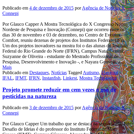
Publicado em
4 de dezembro de 2015
por
Agência de Notícias X
Connepi
Por Glauco Capper A Mostra Tecnológica do X Congresso Norte
Nordeste de Pesquisa e Inovação (Connepi) que ocorreu entre os
dias 30 de novembro e 03 de dezembro, no Centro de Eventos
Comfort, reuniu dezenas de projetos dos Institutos Federais (IFs).
Um dos projetos inovadores na mostra foi o das alunas do Instituto
Federal do Rio Grande do Norte (IFRN), Campus Natal Central,
Suzyanne de Oliveira - estudante do Mestrado Profissional de
Pesquisa, Desenvolvimento e Inovação -, e Nayara Gouveia, a...
Mais
Publicado em
Destaques
,
Notícias
Tagged
Autismo
,
Hangout
,
IFAL
,
IFMT
,
IFRN
,
Instanfish
,
Linkest
,
Mostra Tecnológica
Projeto promete reduzir em cem vezes o uso de
pesticidas na natureza
Publicado em
3 de dezembro de 2015
por
Agência de Notícias X
Connepi
Por Glauco Capper Um trabalho que se destaca na segunda etapa do
Desafio de Ideias é do professor do Instituto Federal de Mato