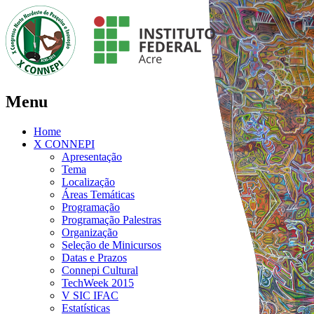
Menu
Home
X CONNEPI
Apresentação
Tema
Localização
Áreas Temáticas
Programação
Programação Palestras
Organização
Seleção de Minicursos
Datas e Prazos
Connepi Cultural
TechWeek 2015
V SIC IFAC
Estatísticas