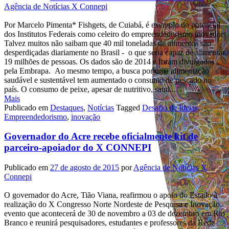
Agência de Notícias X Connepi
Por Marcelo Pimenta* Fishgets, de Cuiabá, é exemplo do potencial
dos Institutos Federais como celeiro do empreendedorismo inovador
Talvez muitos não saibam que 40 mil toneladas de alimentos são
desperdiçadas diariamente no Brasil - o que seria capaz de alimentar
19 milhões de pessoas. Os dados são de 2014 e foram divulgados
pela Embrapa. Ao mesmo tempo, a busca por uma alimentação
saudável e sustentável tem aumentado o consumo de pescado no
país. O consumo de peixe, apesar de nutritivo, saud...
Mais
Publicado em
Destaques
,
Notícias
Tagged
Desafio de Ideias
,
Empreendedorismo
,
inovação
Governador do Acre recebe oficialmente kit de
parceiro-apoiador do X CONNEPI
Publicado em
27 de agosto de 2015
por
Agência de Notícias X
Connepi
O governador do Acre, Tião Viana, reafirmou o apoio do Estado à
realização do X Congresso Norte Nordeste de Pesquisa e Inovação,
evento que acontecerá de 30 de novembro a 03 de dezembro em Rio
Branco e reunirá pesquisadores, estudantes e professores da Rede