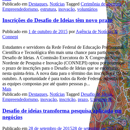
Publicado em
Destaques
,
Notícias
Tagged
Cerimônia de abertura
,
Empreendedorismo
,
estrutura
,
inovação
,
voluntários
Inscrições do Desafio de Ideias têm novo prazo
Publicado em
1 de outubro de 2015
por
Agência de Notícias X
Connepi
Estudantes e servidores da Rede Federal de Educação Profissional,
Científica e Tecnológica têm mais uma chance para participar do
Desafio de Ideias. A Comissão Executora do X Congresso Norte
Nordeste de Pesquisa e Inovação (CONNEPI) optou por prorrogar
o prazo de inscrições para o Desafio de Ideias que se encerraria
nesta quinta-feira. A nova data para o término das inscrições é 09 de
outubro. A oportunidade é para todos da Rede Federal, no entanto,
as equipes compostas por até quatro pessoas p...
Mais
Publicado em
Destaques
,
Notícias
Tagged
Desafio de Ideias
,
Empreendedorismo
,
inovação
,
inscrição
,
prazo
,
Universo IF
Desafio de ideias transforma pesquisa aplicada em
negócios
Publicado em
28 de setembro de 2015
28 de setembro de 2015
por