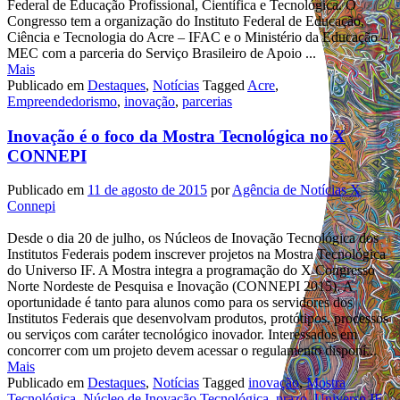
Federal de Educação Profissional, Científica e Tecnológica. O
Congresso tem a organização do Instituto Federal de Educação,
Ciência e Tecnologia do Acre – IFAC e o Ministério da Educação –
MEC com a parceria do Serviço Brasileiro de Apoio ...
Mais
Publicado em
Destaques
,
Notícias
Tagged
Acre
,
Empreendedorismo
,
inovação
,
parcerias
Inovação é o foco da Mostra Tecnológica no X
CONNEPI
Publicado em
11 de agosto de 2015
por
Agência de Notícias X
Connepi
Desde o dia 20 de julho, os Núcleos de Inovação Tecnológica dos
Institutos Federais podem inscrever projetos na Mostra Tecnológica
do Universo IF. A Mostra integra a programação do X Congresso
Norte Nordeste de Pesquisa e Inovação (CONNEPI 2015). A
oportunidade é tanto para alunos como para os servidores dos
Institutos Federais que desenvolvam produtos, protótipos, processos
ou serviços com caráter tecnológico inovador. Interessados em
concorrer com um projeto devem acessar o regulamento disponí...
Mais
Publicado em
Destaques
,
Notícias
Tagged
inovação
,
Mostra
Tecnológica
,
Núcleo de Inovação Tecnológica
,
prazo
,
Universo IF