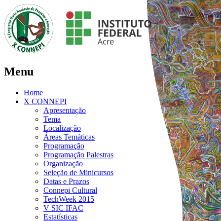
Menu
Home
X CONNEPI
Apresentação
Tema
Localização
Áreas Temáticas
Programação
Programação Palestras
Organização
Seleção de Minicursos
Datas e Prazos
Connepi Cultural
TechWeek 2015
V SIC IFAC
Estatísticas