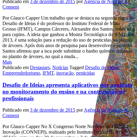
Publicado em
3 de dezembro de 2015
por
Agência de Notícias X
Connepi
Por Glauco Capper Um trabalho que se destaca na segunda etapa do
Desafio de Ideias é do professor do Instituto Federal de Mato
Grosso (IFMT), Campus Cárceres, Alexandre dos Santos, sobre isca
para cupins. A ideia que ganhou a Mostra Tecnológica do IFMT, em
2013, é uma solução para a redução do uso de pesticidas no plantio
de árvores. Após dois anos de pesquisa para desenvolver o produto,
Santos afirmou que a isca pode substituir o banho químico utilizado
no plantio de árvores, no qual a muda...
Mais
Publicado em
Destaques
,
Notícias
Tagged
Desafio de Ideias
,
Empreendedorismo
,
IFMT
,
inovação
,
pesticidas
Desafio de Ideias apresenta aplicativos que auxiliam
no monitoramento do ensino e na contratação de
profissionais
Publicado em
3 de dezembro de 2015
por
Agência de Notícias X
Connepi
Por Glauco Capper No X Congresso Norte Nordeste de Pesquisa e
Inovação (CONNEPI), realizado pelo Instituto Federal do Acre