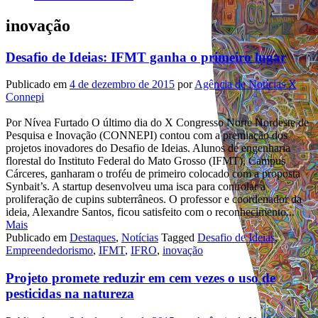
inovação
Desafio de Ideias: IFMT ganha o primeiro lugar
Publicado em
4 de dezembro de 2015
por
Agência de Notícias X
Connepi
Por Nívea Furtado O último dia do X Congresso Norte Nordeste de
Pesquisa e Inovação (CONNEPI) contou com a premiação dos
projetos inovadores do Desafio de Ideias. Alunos de engenharia
florestal do Instituto Federal do Mato Grosso (IFMT), Campus
Cárceres, ganharam o troféu de primeiro colocado com a proposta
Synbait’s. A startup desenvolveu uma isca para controlar a
proliferação de cupins subterrâneos. O professor e coordenador da
ideia, Alexandre Santos, ficou satisfeito com o reconhecimento...
Mais
Publicado em
Destaques
,
Notícias
Tagged
Desafio de Ideias
,
Empreendedorismo
,
IFMT
,
IFRO
,
inovação
Projeto promete reduzir em cem vezes o uso de
pesticidas na natureza