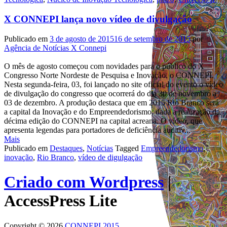
X CONNEPI lança novo vídeo de divulgação
Publicado em
3 de agosto de 2015
16 de setembro de 2015
por
Agência de Notícias X Connepi
O mês de agosto começou com novidades para o público do X
Congresso Norte Nordeste de Pesquisa e Inovação, o CONNEPI.
Nesta segunda-feira, 03, foi lançado no site oficial do evento o vídeo
de divulgação do congresso que ocorrerá do dia 30 de novembro a
03 de dezembro. A produção destaca que em 2015 Rio Branco será
a capital da Inovação e do Empreendedorismo, dada a realização da
décima edição do CONNEPI na capital acreana. O vídeo, que
apresenta legendas para portadores de deficiência auditiv...
Mais
Publicado em
Destaques
,
Notícias
Tagged
Empreendedorismo
,
inovação
,
Rio Branco
,
vídeo de digulgação
Criado com Wordpress
|
AccessPress Lite
Copyright © 2026
CONNEPI 2015