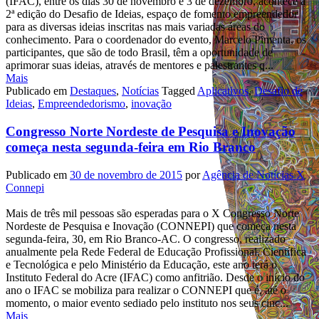
(IFAC), entre os dias 30 de novembro e 3 de dezembro, acontece a
2ª edição do Desafio de Ideias, espaço de fomento empreendedor
para as diversas ideias inscritas nas mais variadas áreas do
conhecimento. Para o coordenador do evento, Marcelo Pimenta, os
participantes, que são de todo Brasil, têm a oportunidade de
aprimorar suas ideias, através de mentores e palestrantes q...
Mais
Publicado em
Destaques
,
Notícias
Tagged
Aplicativos
,
Desafio de
Ideias
,
Empreendedorismo
,
inovação
Congresso Norte Nordeste de Pesquisa e Inovação
começa nesta segunda-feira em Rio Branco
Publicado em
30 de novembro de 2015
por
Agência de Notícias X
Connepi
Mais de três mil pessoas são esperadas para o X Congresso Norte
Nordeste de Pesquisa e Inovação (CONNEPI) que começa nesta
segunda-feira, 30, em Rio Branco-AC. O congresso, realizado
anualmente pela Rede Federal de Educação Profissional, Científica
e Tecnológica e pelo Ministério da Educação, este ano terá o
Instituto Federal do Acre (IFAC) como anfitrião. Desde o início do
ano o IFAC se mobiliza para realizar o CONNEPI que é, até o
momento, o maior evento sediado pelo instituto nos seus cinc...
Mais