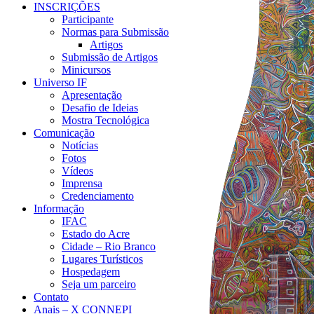
INSCRIÇÕES
Participante
Normas para Submissão
Artigos
Submissão de Artigos
Minicursos
Universo IF
Apresentação
Desafio de Ideias
Mostra Tecnológica
Comunicação
Notícias
Fotos
Vídeos
Imprensa
Credenciamento
Informação
IFAC
Estado do Acre
Cidade – Rio Branco
Lugares Turísticos
Hospedagem
Seja um parceiro
Contato
Anais – X CONNEPI