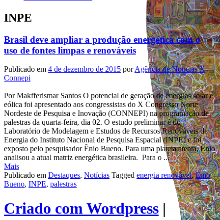
INPE
Brasil deve ampliar a produção energética com o
uso de fontes limpas e renováveis
Publicado em
4 de dezembro de 2015
por
Agência de Notícias X
Connepi
Por Makfferismar Santos O potencial de geração de energias solar e
eólica foi apresentado aos congressistas do X Congresso Norte
Nordeste de Pesquisa e Inovação (CONNEPI) na programação de
palestras da quarta-feira, dia 02. O estudo preliminar é do
Laboratório de Modelagem e Estudos de Recursos Renováveis de
Energia do Instituto Nacional de Pesquisa Espacial (INPE) e foi
exposto pelo pesquisador Ênio Bueno. Para uma plateia atenta, Ênio
analisou a atual matriz energética brasileira. Para o ...
Mais
Publicado em
Destaques
,
Notícias
Tagged
energia renovável
,
Enio
Bueno
,
INPE
,
palestras
Criado com Wordpress
|