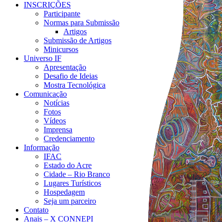
INSCRIÇÕES
Participante
Normas para Submissão
Artigos
Submissão de Artigos
Minicursos
Universo IF
Apresentação
Desafio de Ideias
Mostra Tecnológica
Comunicação
Notícias
Fotos
Vídeos
Imprensa
Credenciamento
Informação
IFAC
Estado do Acre
Cidade – Rio Branco
Lugares Turísticos
Hospedagem
Seja um parceiro
Contato
Anais – X CONNEPI