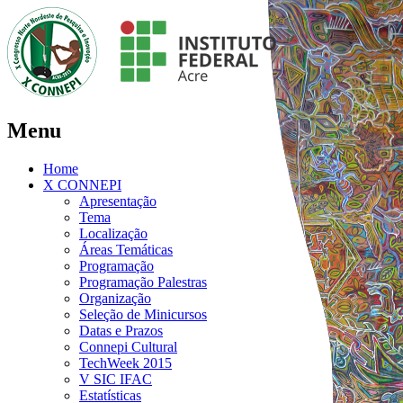
Menu
Home
X CONNEPI
Apresentação
Tema
Localização
Áreas Temáticas
Programação
Programação Palestras
Organização
Seleção de Minicursos
Datas e Prazos
Connepi Cultural
TechWeek 2015
V SIC IFAC
Estatísticas