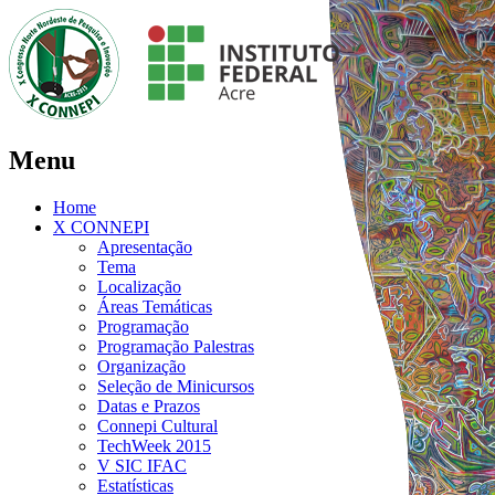
Menu
Home
X CONNEPI
Apresentação
Tema
Localização
Áreas Temáticas
Programação
Programação Palestras
Organização
Seleção de Minicursos
Datas e Prazos
Connepi Cultural
TechWeek 2015
V SIC IFAC
Estatísticas