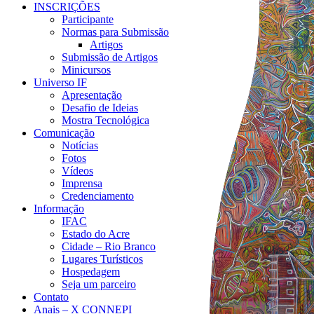
INSCRIÇÕES
Participante
Normas para Submissão
Artigos
Submissão de Artigos
Minicursos
Universo IF
Apresentação
Desafio de Ideias
Mostra Tecnológica
Comunicação
Notícias
Fotos
Vídeos
Imprensa
Credenciamento
Informação
IFAC
Estado do Acre
Cidade – Rio Branco
Lugares Turísticos
Hospedagem
Seja um parceiro
Contato
Anais – X CONNEPI