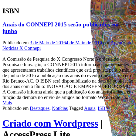
ISBN
Anais do CONNEPI 2015 serão publicados em
junho
Publicado em
3 de Maio de 2016
4 de Maio de 2016
por
Agência de
Notícias X Connepi
A Comissão de Pesquisa do X Congresso Norte Nordeste de
Pesquisa e Inovação, o CONNEPI 2015 informa aos participantes
que apresentaram trabalhos científicos que está prevista para o mês
de junho de 2016 a publicação dos anais do evento que ocorreu em
Rio Branco-AC. O ISBN será disponibilizado na data da publicação
dos anais com o título: INOVAÇÃO E EMPREENDEDORISMO.
A Comissão informa ainda que a publicação dos anais foi adiada em
função da demora no envio de artigos no formato Word o que atr...
Mais
Publicado em
Destaques
,
Notícias
Tagged
Anais
,
ISBN
Criado com Wordpress
|
AccessPress Lite