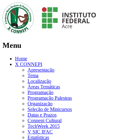
Menu
Home
X CONNEPI
Apresentação
Tema
Localização
Áreas Temáticas
Programação
Programação Palestras
Organização
Seleção de Minicursos
Datas e Prazos
Connepi Cultural
TechWeek 2015
V SIC IFAC
Estatísticas